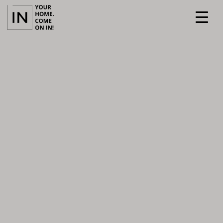
ETUSIVU
PALVELUT
KOHTEET
TIIMI
ILMOITTAUDU ASUNTOESITTELYYN