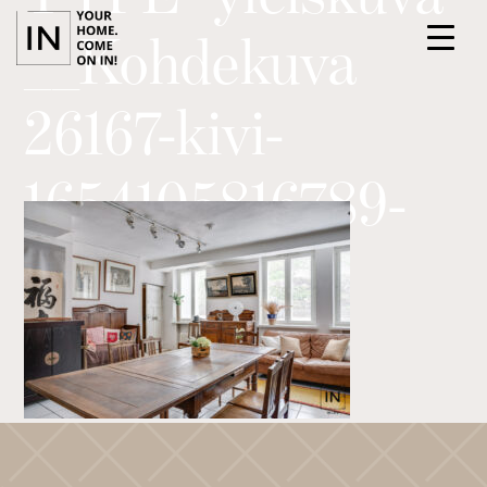
__Kohdekuva
26167-kivi-
1654105816789-
ETUSIVU
PALVELUT
53314
KOHTEET
TIIMI
ILMOITTAUDU ASUNTOESITTELYYN