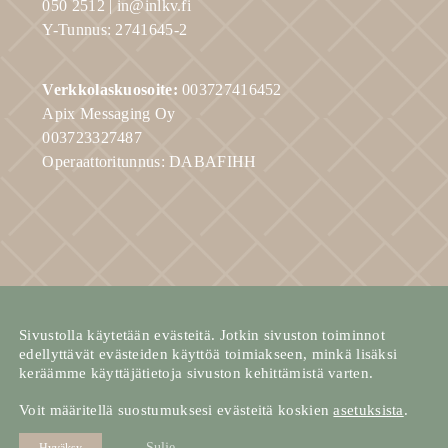
050 2512 |
in@inlkv.fi
Y-Tunnus: 2741645-2
Verkkolaskuosoite:
003727416452
Apix Messaging Oy
003723327487
Operaattoritunnus: DABAFIHH
Ota yhteyttä!
Sivustolla käytetään evästeitä. Jotkin sivuston toiminnot
edellyttävät evästeiden käyttöä toimiakseen, minkä lisäksi
keräämme käyttäjätietoja sivuston kehittämistä varten.
Voit määritellä suostumuksesi evästeitä koskien
asetuksista
.
Sulje evästebanneri