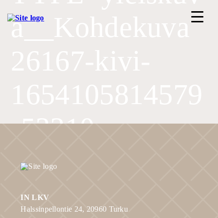
a__Kohdekuva
26167-kivi-
ETUSIVU
1654105814579
PALVELUT
-53310
KOHTEET
TIIMI
ILMOITTAUDU ASUNTOESITTELYYN
IN LKV
Halssinpellontie 24, 20960 Turku