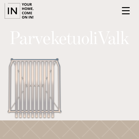
ParveketuoliValk
ETUSIVU
PALVELUT
KOHTEET
TIIMI
ILMOITTAUDU ASUNTOESITTELYYN