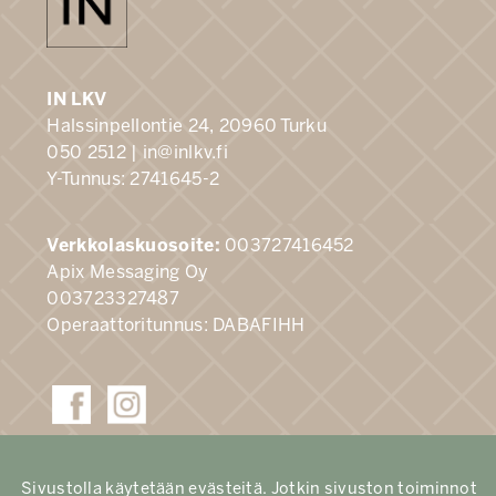
IN LKV
Halssinpellontie 24, 20960 Turku
050 2512 |
in@inlkv.fi
Y-Tunnus: 2741645-2
Verkkolaskuosoite:
003727416452
Apix Messaging Oy
003723327487
Operaattoritunnus: DABAFIHH
Sivustolla käytetään evästeitä. Jotkin sivuston toiminnot