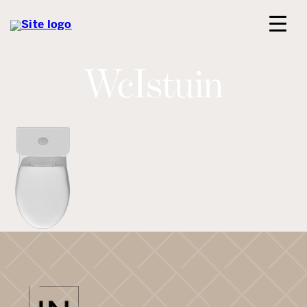
WcIstuin
ETUSIVU
PALVELUT
KOHTEET
TIIMI
ILMOITTAUDU ASUNTOESITTELYYN