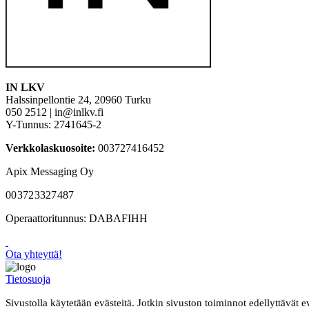
IN LKV
Halssinpellontie 24, 20960 Turku
050 2512 |
in@inlkv.fi
Y-Tunnus: 2741645-2
Verkkolaskuosoite:
003727416452
Apix Messaging Oy
003723327487
Operaattoritunnus: DABAFIHH
Ota yhteyttä!
Tietosuoja
Sivustolla käytetään evästeitä. Jotkin sivuston toiminnot edellyttävät 