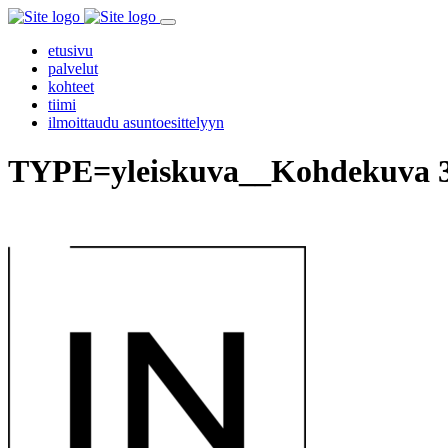
etusivu
palvelut
kohteet
tiimi
ilmoittaudu asuntoesittelyyn
TYPE=yleiskuva__Kohdekuva 3