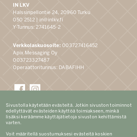
IN LKV
Halssinpellontie 24, 20960 Turku
050 2512 |
in@inlkv.fi
Y-Tunnus: 2741645-2
Verkkolaskuosoite:
003727416452
Apix Messaging Oy
003723327487
Operaattoritunnus: DABAFIHH
Sivustolla käytetään evästeitä. Jotkin sivuston toiminnot
edellyttävät evästeiden käyttöä toimiakseen, minkä
Ota yhteyttä!
lisäksi keräämme käyttäjätietoja sivuston kehittämistä
varten.
Voit määritellä suostumuksesi evästeitä koskien