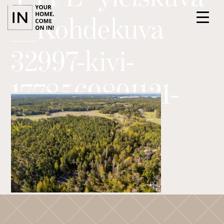
__Kohdekuva
32997-kivi-
1778569891121-
ETUSIVU
PALVELUT
40079
KOHTEET
TIIMI
ILMOITTAUDU ASUNTOESITTELYYN