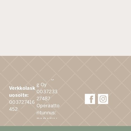
Apix
Messagin
g Oy
Verkkolask
0037233
uosoite:
27487
003727416
Operaatto
452
ritunnus:
DABAFIH
H