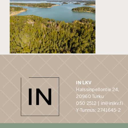
IN LKV
Halssinpellontie 24,
20960 Turku
050 2512 |
in@inlkv.fi
Y-Tunnus: 2741645-2