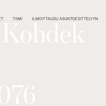
ET
TIIMI
ILMOITTAUDU ASUNTOESITTELYYN
_Kohdek
076