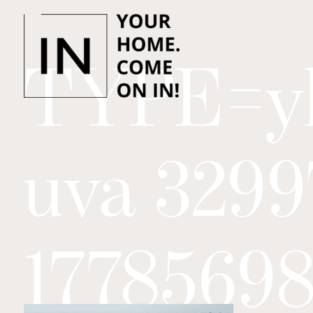
TYPE=yl
uva 32997
1778569