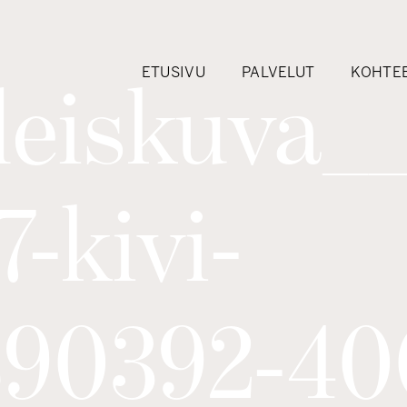
ETUSIVU
PALVELUT
KOHTE
eiskuva_
-kivi-
890392-40