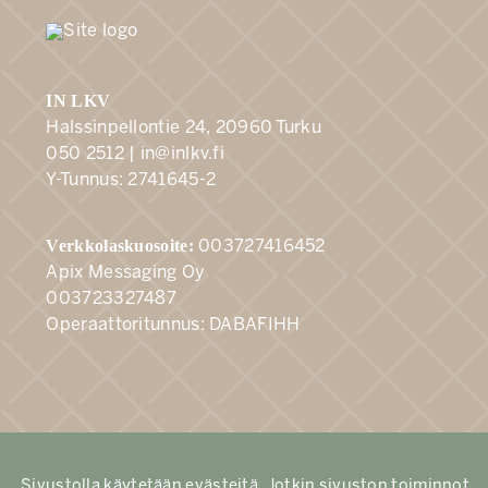
IN LKV
Halssinpellontie 24, 20960 Turku
050 2512 |
in@inlkv.fi
Y-Tunnus: 2741645-2
Verkkolaskuosoite:
003727416452
Apix Messaging Oy
003723327487
Operaattoritunnus: DABAFIHH
Sivustolla käytetään evästeitä. Jotkin sivuston toiminnot