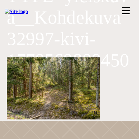
a__Kohdekuva
32997-kivi-
ETUSIVU
1778569888450
PALVELUT
-40072
KOHTEET
TIIMI
ILMOITTAUDU ASUNTOESITTELYYN