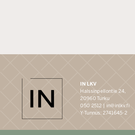
IN LKV
Halssinpellontie 24,
20960 Turku
050 2512 |
in@inlkv.fi
Y-Tunnus: 2741645-2