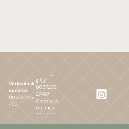
Apix
Messagin
g Oy
Verkkolask
0037233
uosoite:
27487
003727416
Operaatto
452
ritunnus:
DABAFIH
H